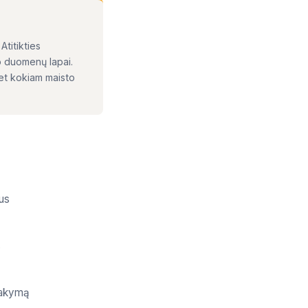
Atitikties
o duomenų lapai.
et kokiam maisto
mus
s
sakymą