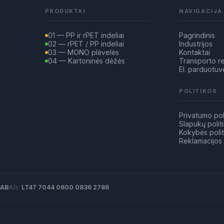
PRODUKTAI
NAVIGACIJA
01 — PP ir rPET indeliai
Pagrindinis
02 — rPET / PP indeliai
Industrijos
03 — MONO plėvelės
Kontaktai
04 — Kartoninės dėžės
Transporto r
El. parduotuv
POLITIKOS
Privatumo pol
Slapukų polit
Kokybės polit
Reklamacijos
 AB
A/s:
LT47 7044 0600 0836 2786