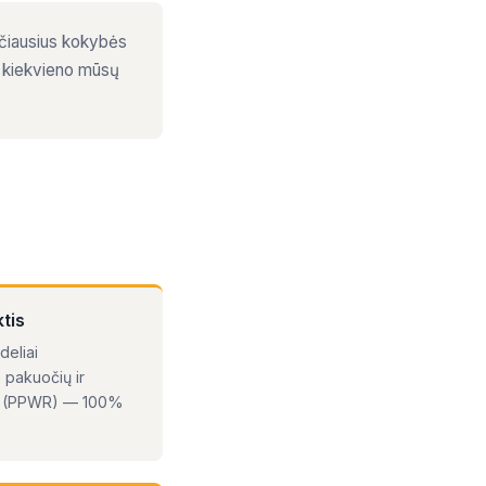
ščiausius kokybės
ir kiekvieno mūsų
tis
deliai
s pakuočių ir
tą (PPWR) — 100%