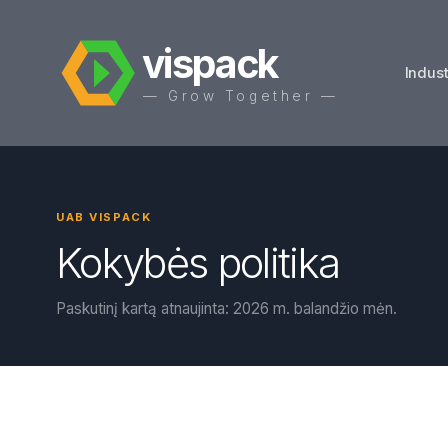
vispack
Indust
— Grow Together —
UAB VISPACK
Kokybės politika
Paskutinį kartą atnaujinta: 2026 m. balandžio mėn.