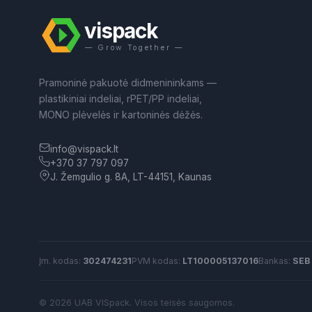
vispack
— Grow Together —
Pramoninė pakuotė didmenininkams —
plastikiniai indeliai, rPET/PP indeliai,
MONO plėvelės ir kartoninės dėžės.
info@vispack.lt
+370 37 797 097
J. Žemgulio g. 8A, LT-44151, Kaunas
Įm. kodas:
302474231
PVM kodas:
LT100005137016
Bankas:
SEB
© 2026 UAB VISpack.
Visos teisės saugomos.