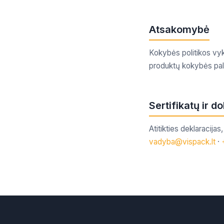
Atsakomybė
Kokybės politikos vy
produktų kokybės pal
Sertifikatų ir 
Atitikties deklaracija
vadyba@vispack.lt
·