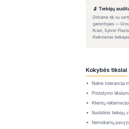
🔬 Tiekėjų audit
Dirbame tik su sert
gamintojais — Grou
Kram, Sylver Plastic
Kiekvienas tiekėjas
Kokybės tikslai
Nulinė tolerancija
Pristatymo tikslum
Klientų reklamacij
Nuolatinis tiekėjų 
Nemokamų pavyzdži