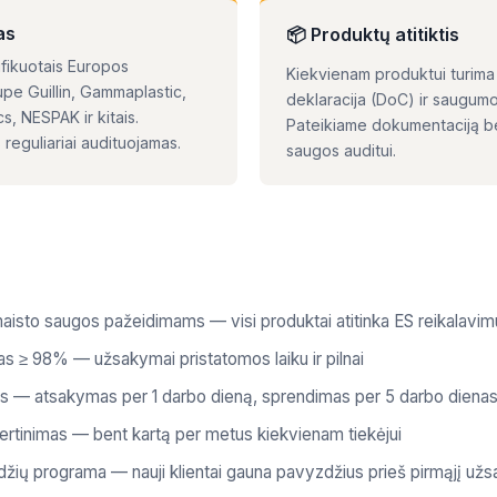
as
📦 Produktų atitiktis
ifikuotais Europos
Kiekvienam produktui turima 
pe Guillin, Gammaplastic,
deklaracija (DoC) ir saugum
s, NESPAK ir kitais.
Pateikiame dokumentaciją b
 reguliariai audituojamas.
saugos auditui.
 maisto saugos pažeidimams — visi produktai atitinka ES reikalavi
as ≥ 98% — užsakymai pristatomos laiku ir pilnai
os — atsakymas per 1 darbo dieną, sprendimas per 5 darbo diena
vertinimas — bent kartą per metus kiekvienam tiekėjui
ų programa — nauji klientai gauna pavyzdžius prieš pirmąjį už