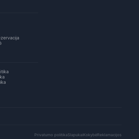
ezervacija
ė
itika
ika
ika
Privatumo politika
Slapukai
Kokybė
Reklamacijos