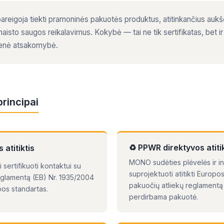
areigoja tiekti pramoninės pakuotės produktus, atitinkančius auk
maisto saugos reikalavimus. Kokybė — tai ne tik sertifikatas, bet 
ienė atsakomybė.
rincipai
♻ PPWR direktyvos atitik
 atitiktis
MONO sudėties plėvelės ir in
 sertifikuoti kontaktui su
suprojektuoti atitikti Europo
glamentą (EB) Nr. 1935/2004
pakuočių atliekų reglamen
pos standartas.
perdirbama pakuotė.