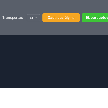
Transportas
Gauti pasiūlymą
El. parduotu
LT