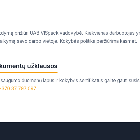
kdymą prižiūri UAB VISpack vadovybė. Kiekvienas darbuotojas yr
aikymą savo darbo vietoje. Kokybės politika peržiūrima kasmet.
dokumentų užklausos
s, saugumo duomenų lapus ir kokybės sertifikatus galite gauti susi
+370 37 797 097