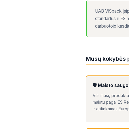
UAB VISpack įsip
standartus ir ES 
darbuotojo kasd
Mūsų kokybės p
🛡 Maisto saugos
Visi mūsų produktai
maistu pagal ES Re
ir atitinkamas Euro