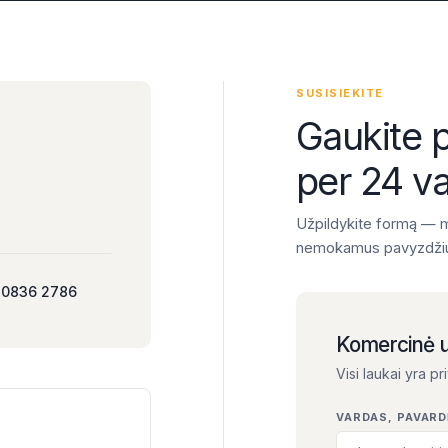
SUSISIEKITE
Gaukite 
per 24 va
Užpildykite formą — m
nemokamus pavyzdži
 0836 2786
Komercinė 
Visi laukai yra pr
VARDAS, PAVARD