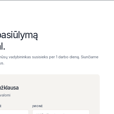
pasiūlymą
l.
ūsų vadybininkas susisieks per 1 darbo dieną. Siunčiame
us.
užklausa
ivalomi
Ė
ĮMONĖ