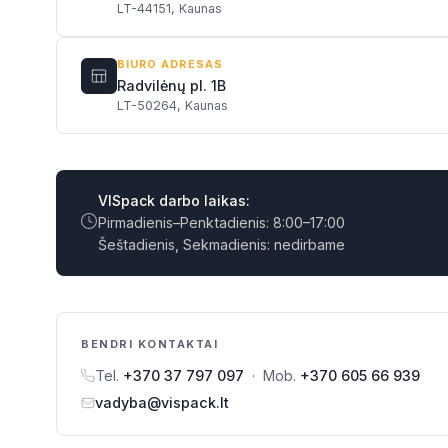
LT-44151, Kaunas
BIURO ADRESAS
Radvilėnų pl. 1B
LT-50264, Kaunas
VISpack darbo laikas:
Pirmadienis–Penktadienis: 8:00–17:00
Šeštadienis, Sekmadienis: nedirbame
BENDRI KONTAKTAI
Tel.
+370 37 797 097
· Mob.
+370 605 66 939
vadyba@vispack.lt