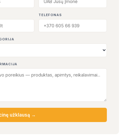
TELEFONAS
GORIJA
ORMACIJA
cinę užklausą →