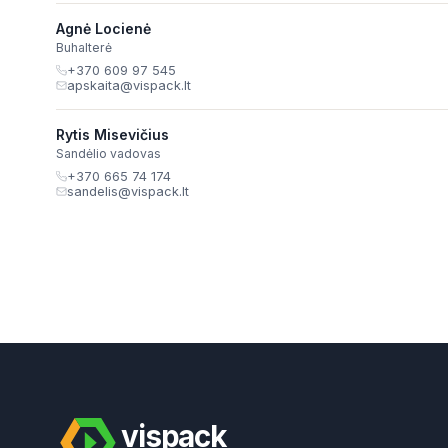
Agnė Locienė
Buhalterė
+370 609 97 545
apskaita@vispack.lt
Rytis Misevičius
Sandėlio vadovas
+370 665 74 174
sandelis@vispack.lt
vispack