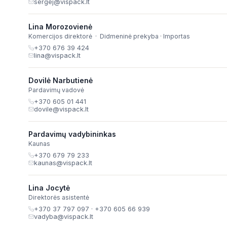
sergej@vispack.lt
Lina Morozovienė
Komercijos direktorė · Didmeninė prekyba · Importas
+370 676 39 424
lina@vispack.lt
Dovilė Narbutienė
Pardavimų vadovė
+370 605 01 441
dovile@vispack.lt
Pardavimų vadybininkas
Kaunas
+370 679 79 233
kaunas@vispack.lt
Lina Jocytė
Direktorės asistentė
+370 37 797 097
·
+370 605 66 939
vadyba@vispack.lt