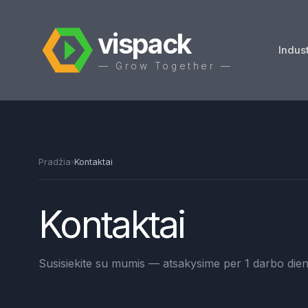
vispack
Indust
— Grow Together —
Pradžia
›
Kontaktai
Kontaktai
Susisiekite su mumis — atsakysime per 1 darbo dien