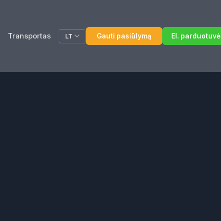
Transportas
Gauti pasiūlymą
El. parduotuvė
LT