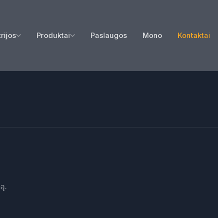
rijos
Produktai
Paslaugos
Mono
Kontaktai
ą.